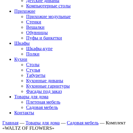
Детские диваны
Компьютерные столы
Прихожие
Прихожие модульные
Стенки
Вешалки
Обувницы
Пуфы и банкетки
Шкафы
Шкафы-купе
Полки
Кухни
Столы
Стулья
Табуреты
Кухонные диваны
Кухонные гарнитуры
Фасады под заказ
Товары для дома
Плетеная мебель
Садовая мебель
Контакты
Главная
—
Товары для дома
—
Садовая мебель
—
Комплект
«WALTZ OF FLOWERS»