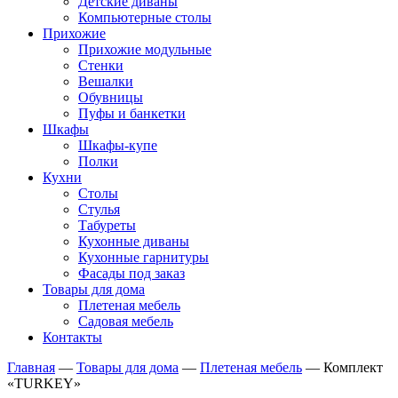
Детские диваны
Компьютерные столы
Прихожие
Прихожие модульные
Стенки
Вешалки
Обувницы
Пуфы и банкетки
Шкафы
Шкафы-купе
Полки
Кухни
Столы
Стулья
Табуреты
Кухонные диваны
Кухонные гарнитуры
Фасады под заказ
Товары для дома
Плетеная мебель
Садовая мебель
Контакты
Главная
—
Товары для дома
—
Плетеная мебель
—
Комплект
«TURKEY»