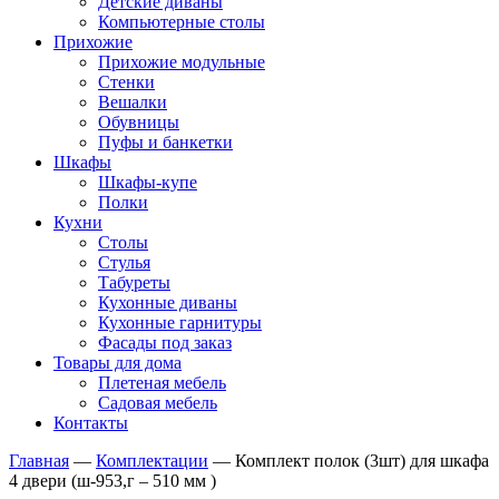
Детские диваны
Компьютерные столы
Прихожие
Прихожие модульные
Стенки
Вешалки
Обувницы
Пуфы и банкетки
Шкафы
Шкафы-купе
Полки
Кухни
Столы
Стулья
Табуреты
Кухонные диваны
Кухонные гарнитуры
Фасады под заказ
Товары для дома
Плетеная мебель
Садовая мебель
Контакты
Главная
—
Комплектации
—
Комплект полок (3шт) для шкафа
4 двери (ш-953,г – 510 мм )