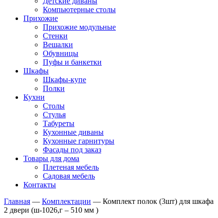
Детские диваны
Компьютерные столы
Прихожие
Прихожие модульные
Стенки
Вешалки
Обувницы
Пуфы и банкетки
Шкафы
Шкафы-купе
Полки
Кухни
Столы
Стулья
Табуреты
Кухонные диваны
Кухонные гарнитуры
Фасады под заказ
Товары для дома
Плетеная мебель
Садовая мебель
Контакты
Главная
—
Комплектации
—
Комплект полок (3шт) для шкафа
2 двери (ш-1026,г – 510 мм )