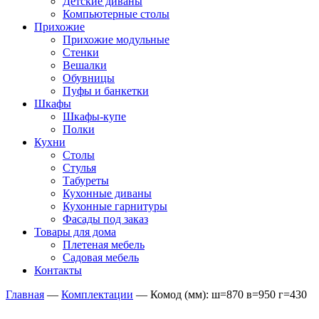
Детские диваны
Компьютерные столы
Прихожие
Прихожие модульные
Стенки
Вешалки
Обувницы
Пуфы и банкетки
Шкафы
Шкафы-купе
Полки
Кухни
Столы
Стулья
Табуреты
Кухонные диваны
Кухонные гарнитуры
Фасады под заказ
Товары для дома
Плетеная мебель
Садовая мебель
Контакты
Главная
—
Комплектации
—
Комод (мм): ш=870 в=950 г=430