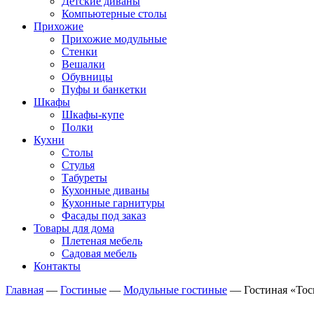
Детские диваны
Компьютерные столы
Прихожие
Прихожие модульные
Стенки
Вешалки
Обувницы
Пуфы и банкетки
Шкафы
Шкафы-купе
Полки
Кухни
Столы
Стулья
Табуреты
Кухонные диваны
Кухонные гарнитуры
Фасады под заказ
Товары для дома
Плетеная мебель
Садовая мебель
Контакты
Главная
—
Гостиные
—
Модульные гостиные
—
Гостиная «Тос