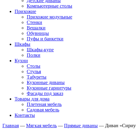
Детские диваны
Компьютерные столы
Прихожие
Прихожие модульные
Стенки
Вешалки
Обувницы
Пуфы и банкетки
Шкафы
Шкафы-купе
Полки
Кухни
Столы
Стулья
Табуреты
Кухонные диваны
Кухонные гарнитуры
Фасады под заказ
Товары для дома
Плетеная мебель
Садовая мебель
Контакты
Главная
—
Мягкая мебель
—
Прямые диваны
—
Диван «Сириус