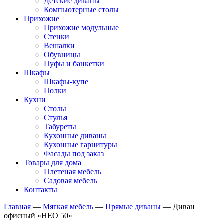
Детские диваны
Компьютерные столы
Прихожие
Прихожие модульные
Стенки
Вешалки
Обувницы
Пуфы и банкетки
Шкафы
Шкафы-купе
Полки
Кухни
Столы
Стулья
Табуреты
Кухонные диваны
Кухонные гарнитуры
Фасады под заказ
Товары для дома
Плетеная мебель
Садовая мебель
Контакты
Главная
—
Мягкая мебель
—
Прямые диваны
—
Диван
офисный «НЕО 50»