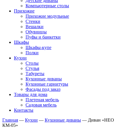
Детские диваны
Компьютерные столы
Прихожие
Прихожие модульные
Стенки
Вешалки
Обувницы
Пуфы и банкетки
Шкафы
Шкафы-купе
Полки
Кухни
Столы
Стулья
Табуреты
Кухонные диваны
Кухонные гарнитуры
Фасады под заказ
Товары для дома
Плетеная мебель
Садовая мебель
Контакты
Главная
—
Кухни
—
Кухонные диваны
—
Диван «НЕО
КМ-05»