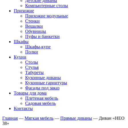
Детские диваны
Компьютерные столы
Прихожие
Прихожие модульные
Стенки
Вешалки
Обувницы
Пуфы и банкетки
Шкафы
Шкафы-купе
Полки
Кухни
Столы
Стулья
Табуреты
Кухонные диваны
Кухонные гарнитуры
Фасады под заказ
Товары для дома
Плетеная мебель
Садовая мебель
Контакты
Главная
—
Мягкая мебель
—
Прямые диваны
—
Диван «НЕО
38»