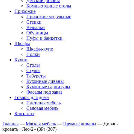
Детские диваны
Компьютерные столы
Прихожие
Прихожие модульные
Стенки
Вешалки
Обувницы
Пуфы и банкетки
Шкафы
Шкафы-купе
Полки
Кухни
Столы
Стулья
Табуреты
Кухонные диваны
Кухонные гарнитуры
Фасады под заказ
Товары для дома
Плетеная мебель
Садовая мебель
Контакты
Главная
—
Мягкая мебель
—
Прямые диваны
—
Диван-
кровать «Лео-2» (3P) (307)