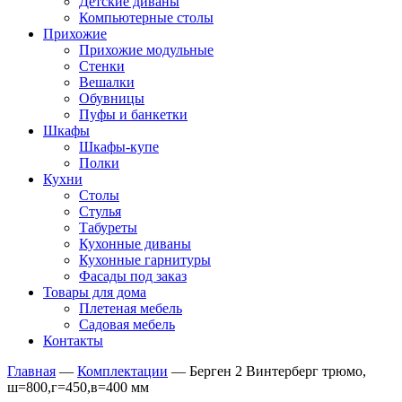
Детские диваны
Компьютерные столы
Прихожие
Прихожие модульные
Стенки
Вешалки
Обувницы
Пуфы и банкетки
Шкафы
Шкафы-купе
Полки
Кухни
Столы
Стулья
Табуреты
Кухонные диваны
Кухонные гарнитуры
Фасады под заказ
Товары для дома
Плетеная мебель
Садовая мебель
Контакты
Главная
—
Комплектации
—
Берген 2 Винтерберг трюмо,
ш=800,г=450,в=400 мм